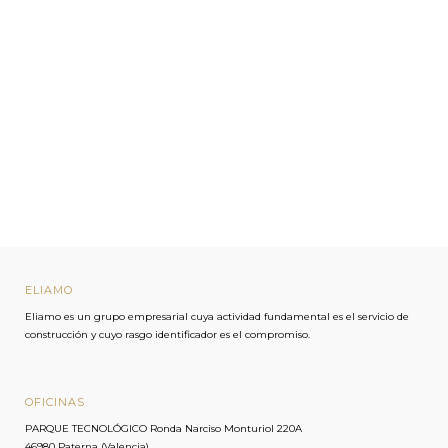
ELIAMO
Eliamo-Bot · Eliamo
Eliamo es un grupo empresarial cuya actividad fundamental es el servicio de
construcción y cuyo rasgo identificador es el compromiso.
En línea · Responde al instante
OFICINAS
PARQUE TECNOLÓGICO Ronda Narciso Monturiol 220A
46980 Paterna (Valencia)